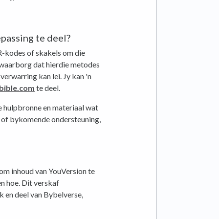
passing te deel?
R-kodes of skakels om die
n waarborg dat hierdie metodes
verwarring kan lei. Jy kan 'n
bible.com
te deel.
 hulpbronne en materiaal wat
ae of bykomende ondersteuning,
 om inhoud van YouVersion te
n hoe. Dit verskaf
k en deel van Bybelverse,