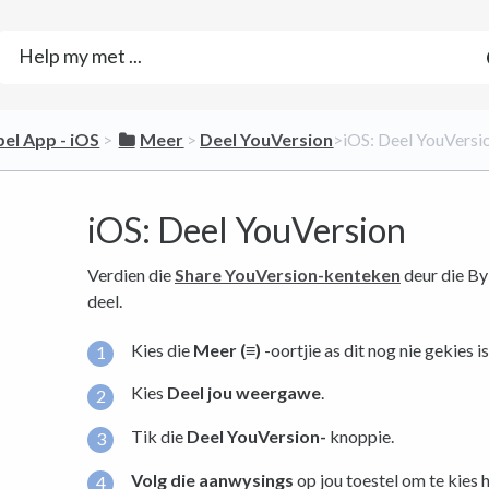
bel App - iOS
​ > ​
​Meer
​ > ​
​Deel YouVersion
​>​ iOS: Deel YouVersi
iOS: Deel YouVersion
Verdien die
Share YouVersion-kenteken
deur die By
deel.
Kies die
Meer (≡)
-oortjie as dit nog nie gekies is
Kies
Deel jou weergawe
.
Tik die
Deel YouVersion-
knoppie.
Volg die aanwysings
op jou toestel om te kies h