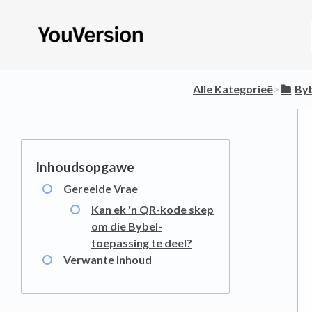
Alle Kategorieë
​>​
​By
Gereelde Vrae
Kan ek 'n QR-kode skep
om die Bybel-
toepassing te deel?
Verwante Inhoud