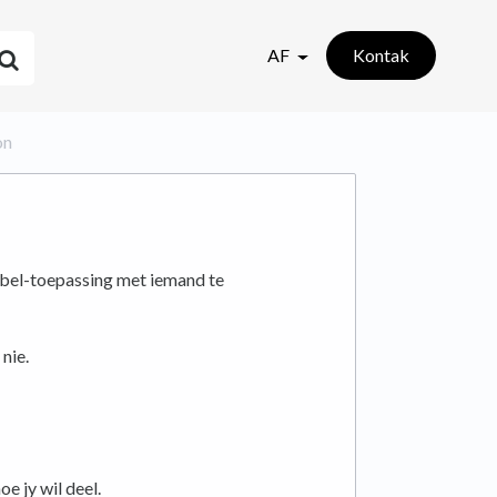
AF
Kontak
on
bel-toepassing met iemand te
 nie.
oe jy wil deel.