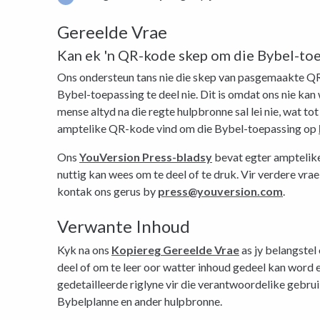
Gereelde Vrae
Kan ek 'n QR-kode skep om die Bybel-toe
Ons ondersteun tans nie die skep van pasgemaakte Q
Bybel-toepassing te deel nie. Dit is omdat ons nie ka
mense altyd na die regte hulpbronne sal lei nie, wat tot 
amptelike QR-kode vind om die Bybel-toepassing op
Ons
YouVersion Press-bladsy
bevat egter amptelike
nuttig kan wees om te deel of te druk. Vir verdere vr
kontak ons ​​gerus by
press@youversion.com
.
Verwante Inhoud
Kyk na ons
Kopiereg Gereelde Vrae
as jy belangstel
deel of om te leer oor watter inhoud gedeel kan word e
gedetailleerde riglyne vir die verantwoordelike gebrui
Bybelplanne en ander hulpbronne.