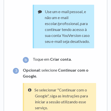
Use um e-mail pessoal, e
não um e-mail
escolar/profissional, para
continuar tendo acesso à
sua conta YouVersion caso
seu e-mail seja desativado.
Toque em
Criar conta
.
Opcional:
selecione
Continuar com o
Google
.
Se selecionar "Continuar com o
Google", siga as instruções para
iniciar a sessão utilizando esse
serviço.