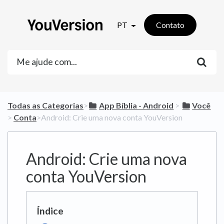
PT
Contato
Todas as Categorias
​>​
​App Bíblia - Android
​ > ​
​Você
> ​
​Conta
​>​ Android: Crie uma nova conta YouVersion
Android: Crie uma nova
conta YouVersion