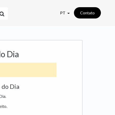
PT
Contato
do Dia
 do Dia
Dia.
eito.