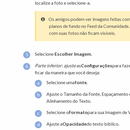
localize a foto e selecione-a.
Os amigos podem ver imagens feitas com
planos de fundo no Feed da Comunidade. 
com suas fotos não ficam visíveis.
Selecione
Escolher Imagem
.
Parte inferior: ajuste
as
Configurações
para faz
ficar da maneira que você deseja:
Selecione uma
fonte
.
Ajuste o Tamanho da Fonte, Espaçamento en
Alinhamento do Texto
.
Selecione o
Formato
para sua Imagem de V
Ajuste a
Opacidade
do texto bíblico.