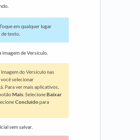
ndo.
 Toque em qualquer lugar
 de texto.
a Imagem de Versículo.
 Imagem do Versículo nas
 você selecionar
á. Para ver mais aplicativos,
o botão
Mais
. Selecione
Baixar
elecione
Concluído
para
icial sem salvar.