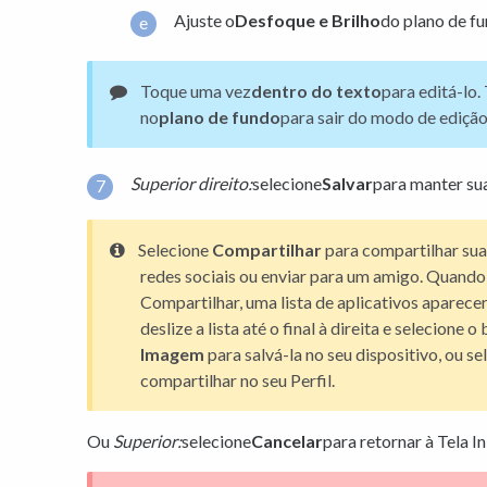
Ajuste o
Desfoque e Brilho
do plano de fu
Toque uma vez
dentro do texto
para editá-lo.
no
plano de fundo
para sair do modo de edição
Superior direito:
selecione
Salvar
para manter su
Selecione
Compartilhar
para compartilhar sua
redes sociais ou enviar para um amigo. Quando
Compartilhar, uma lista de aplicativos aparecer
deslize a lista até o final à direita e selecione 
Imagem
para salvá-la no seu dispositivo, ou s
compartilhar no seu Perfil.
Ou
Superior:
selecione
Cancelar
para retornar à Tela In