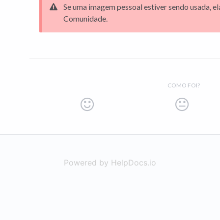
Se uma imagem pessoal estiver sendo usada, el
Comunidade.
COMO FOI?
Powered by HelpDocs.io