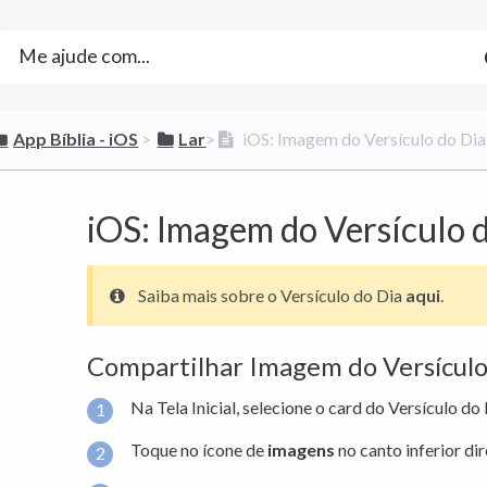
​App Bíblia - iOS
​ > ​
​Lar
​>​
iOS: Imagem do Versículo do Dia
iOS: Imagem do Versículo 
Saiba mais sobre o Versículo do Dia
aqui
.
Compartilhar Imagem do Versículo
Na Tela Inicial, selecione o card do Versículo do 
Toque no ícone de
imagens
no canto inferior dir