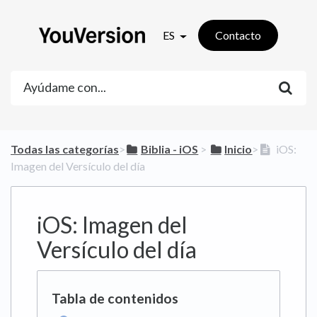
ES
Contacto
Todas las categorías
​>​
​Biblia - iOS
​ > ​
​Inicio
​>​
iOS:
Imagen del Versículo del día
iOS: Imagen del
Versículo del día