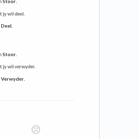
an
Stoor
.
 jy wil deel.
n
Deel
.
an
Stoor
.
t jy wil verwyder.
n
Verwyder
.