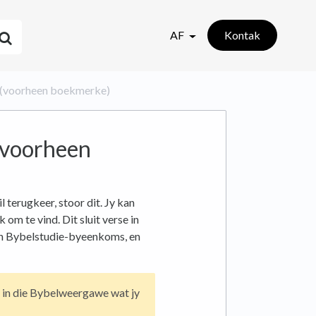
AF
Kontak
 (voorheen boekmerke)
(voorheen
 terugkeer, stoor dit. Jy kan
om te vind. Dit sluit verse in
r 'n Bybelstudie-byeenkoms, en
r in die Bybelweergawe wat jy