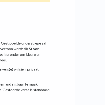
k. Gestippelde onderstrepe sal
l vertoon word: tik
Stoor
.
ppe hieronder om kleure en
meer.
vers(e) wil sien: privaat,
iemand sigbaar te maak
e. Gestoorde verse is standaard