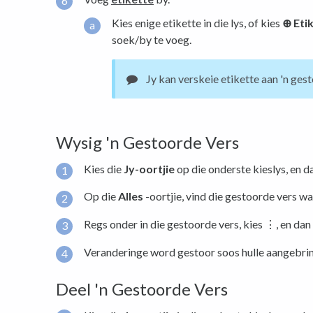
Kies enige etikette in die lys, of kies
⊕ Eti
soek/by te voeg.
Jy kan verskeie etikette aan 'n ges
Wysig 'n Gestoorde Vers
Kies die
Jy-oortjie
op die onderste kieslys, en 
Op die
Alles
-oortjie, vind die gestoorde vers wat
Regs onder in die gestoorde vers, kies ⋮, en dan
Veranderinge word gestoor soos hulle aangebri
Deel 'n Gestoorde Vers