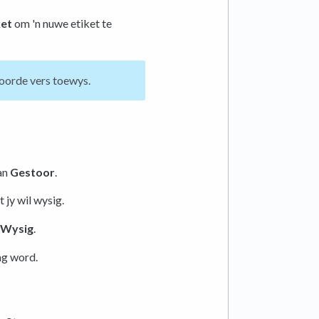
ket
om 'n nuwe etiket te
toorde vers toewys.
dan
Gestoor
.
 jy wil wysig.
Wysig
.
ng word.