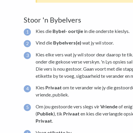
Stoor 'n Bybelvers
Kies die
Bybel-
oortjie
in die onderste kieslys.
Vind die
Bybelvers(e)
wat jy wil stoor.
Kies elke vers wat jy wil stoor deur daarop te ti
onder die gekose verse verskyn. 'n Lys opsies sa
Die vers is nou gestoor. Gaan voort met die sta
etikette by te voeg, sigbaarheid te verander en 
Kies
Privaat
om te verander wie jy die gestoorde 
vriende, publiek.
Om jou gestoorde vers slegs vir
Vriende
of enig
(
Publiek
), tik
Privaat
en kies die verlangde opsi
Privaat
.
Voeg
etikette
by.