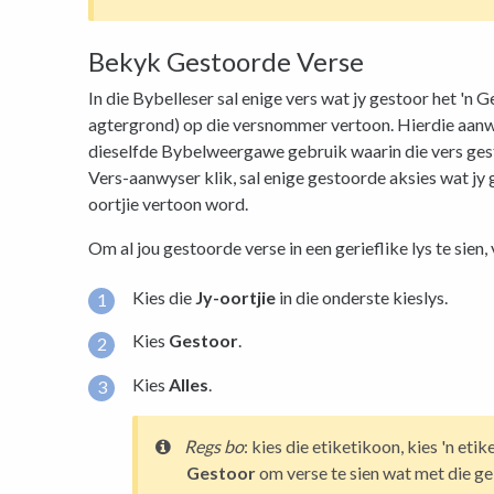
Bekyk Gestoorde Verse
In die Bybelleser sal enige vers wat jy gestoor het 'n
agtergrond) op die versnommer vertoon. Hierdie aanw
dieselfde Bybelweergawe gebruik waarin die vers gest
Vers-aanwyser klik, sal enige gestoorde aksies wat jy
oortjie vertoon word.
Om al jou gestoorde verse in een gerieflike lys te sien,
Kies die
Jy-oortjie
in die onderste kieslys.
Kies
Gestoor
.
Kies
Alles
.
Regs bo
: kies die etiketikoon, kies 'n etike
Gestoor
om verse te sien wat met die ge