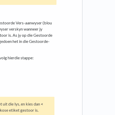
 Gestoorde Vers-aanwyser (blou
yser verskyn wanneer jy
oor is. As jy op die Gestoorde
 gedoen het in die Gestoorde-
 volg hierdie stappe:
t uit die lys, en kies dan
<
kose etiket gestoor is.