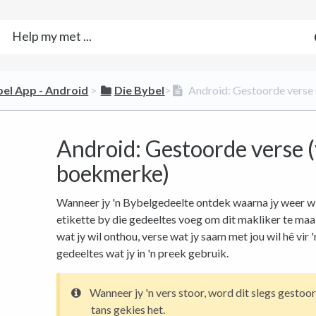
bel App - Android
​ > ​
​Die Bybel
​>​
Android: Gestoorde verse
Android: Gestoorde verse 
boekmerke)
Wanneer jy 'n Bybelgedeelte ontdek waarna jy weer wil
etikette by die gedeeltes voeg om dit makliker te maak 
wat jy wil onthou, verse wat jy saam met jou wil hê vi
gedeeltes wat jy in 'n preek gebruik.
Wanneer jy 'n vers stoor, word dit slegs gestoo
tans gekies het.