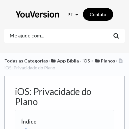
PT
Contato
Todas as Categorias
​>​
​App Bíblia - iOS
​ > ​
​Planos
​>​
iOS: Privacidade do Plano
iOS: Privacidade do
Plano