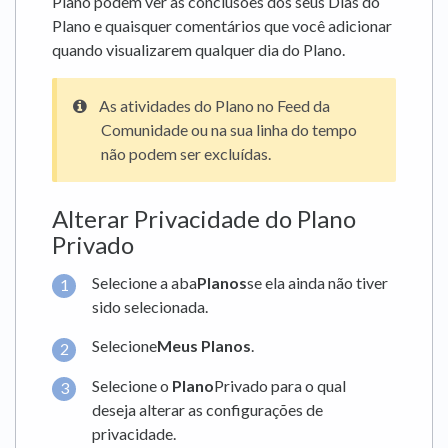
Plano podem ver as conclusões dos seus Dias do
Plano e quaisquer comentários que você adicionar
quando visualizarem qualquer dia do Plano.
As atividades do Plano no Feed da
Comunidade ou na sua linha do tempo
não podem ser excluídas.
Alterar Privacidade do Plano
Privado
Selecione a aba
Planos
se ela ainda não tiver
sido selecionada.
Selecione
Meus Planos
.
Selecione o
Plano
Privado para o qual
deseja alterar as configurações de
privacidade.