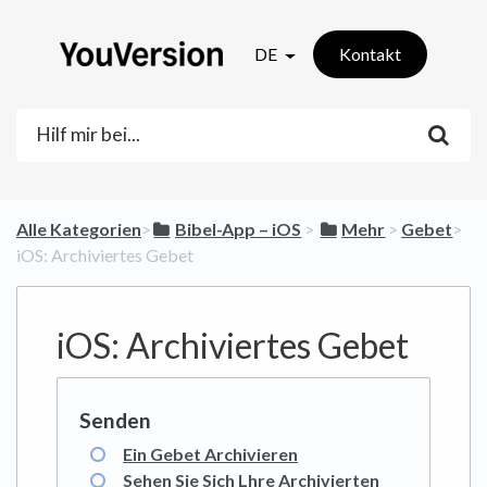
DE
Kontakt
Alle Kategorien
​>​
​Bibel-App – iOS
​ > ​
​Mehr
​ > ​
​Gebet
​>​
iOS: Archiviertes Gebet
iOS: Archiviertes Gebet
Ein Gebet Archivieren
Sehen Sie Sich Lhre Archivierten