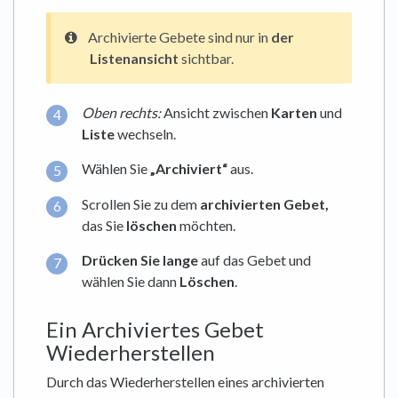
Archivierte Gebete sind nur in
der
Listenansicht
sichtbar.
Oben rechts:
Ansicht zwischen
Karten
und
Liste
wechseln.
Wählen Sie
„Archiviert“
aus.
Scrollen Sie zu dem
archivierten Gebet,
das Sie
löschen
möchten.
Drücken Sie lange
auf das Gebet und
wählen Sie dann
Löschen
.
Ein Archiviertes Gebet
Wiederherstellen
Durch das Wiederherstellen eines archivierten