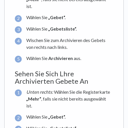
ist.
Wählen Sie
„Gebet“.
Wählen Sie
„Gebetsliste“.
Wischen Sie zum Archivieren des Gebets
von rechts nach links.
Wählen Sie
Archivieren
aus.
Sehen Sie Sich Lhre
Archivierten Gebete An
Unten rechts:
Wählen Sie die Registerkarte
„Mehr“
, falls sie nicht bereits ausgewählt
ist.
Wählen Sie
„Gebet“.