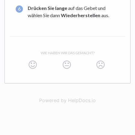
Drücken Sie lange
auf das Gebet und
wählen Sie dann
Wiederherstellen
aus.
WIE HABEN WIR DAS GEMACHT?
Powered by HelpDocs.io