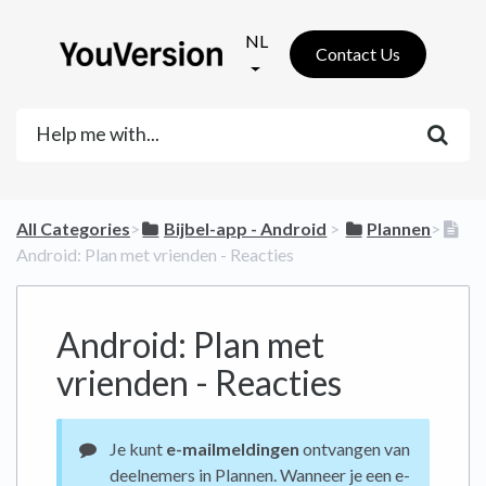
NL
Contact Us
All Categories
​>​
​Bijbel-app - Android
​ > ​
​Plannen
​>​
Android: Plan met vrienden - Reacties
Android: Plan met
vrienden - Reacties
Je kunt
e-mailmeldingen
ontvangen van
deelnemers in Plannen. Wanneer je een e-