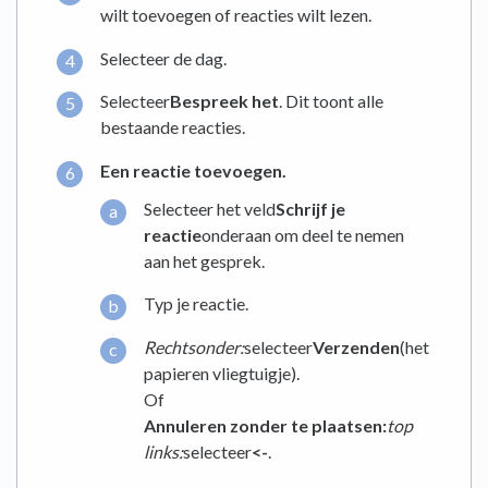
wilt toevoegen of reacties wilt lezen.
Selecteer de dag.
Selecteer
Bespreek het
. Dit toont alle
bestaande reacties.
Een reactie toevoegen.
Selecteer het veld
Schrijf je
reactie
onderaan om deel te nemen
aan het gesprek.
Typ je reactie.
Rechtsonder:
selecteer
Verzenden
(het
papieren vliegtuigje).
Of
Annuleren zonder te plaatsen:
t
op
links:
selecteer
<-
.