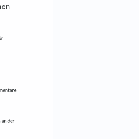
nen
ür
mentare
 an der