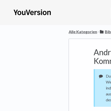
Alle Kategorien
​>​
​Bi
Andr
Kom
Du
We
in
aus
de