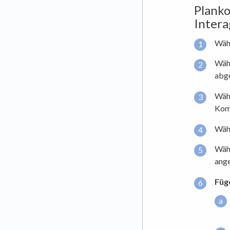
Plank
Intera
Wähl
Wäh
abge
Wähl
Kom
Wähl
Wäh
ange
Füg