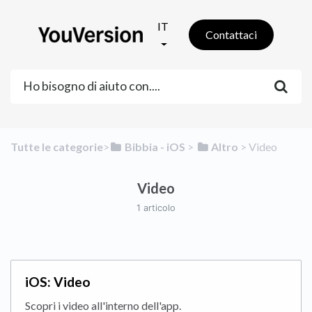
IT
Contattaci
Tutte le categorie
​>​
​Bibbia - iOS
​ > ​
​Altro
​ > ​
​Video
Video
1 articolo
iOS: Video
Scopri i video all'interno dell'app.