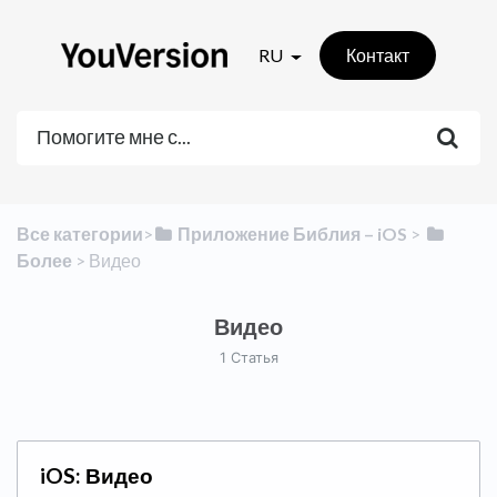
RU
Контакт
Все категории
​>​
​Приложение Библия – iOS
​ > ​
Более
​ > ​
​Видео
Видео
1 Статья
iOS: Видео