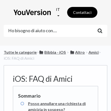
IT
Contattaci
Tutte le categorie
​>​
​Bibbia - iOS
​ > ​
​Altro
​ > ​
​Amici
​>​
iOS: FAQ di Amici
iOS: FAQ di Amici
Posso annullare una richiesta di
amicizia in sospeso?