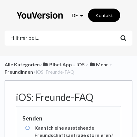
DE
Kontakt
Alle Kategorien
​>​
​Bibel-App – iOS
​ > ​
​Mehr
​ > ​
Freundinnen
​>​ iOS: Freunde-FAQ
iOS: Freunde-FAQ
Kann ich eine ausstehende
Freundschaftsanfrage stornieren?