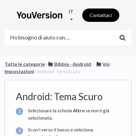
IT
Contattaci
Tutte le categorie
​>​
​Bibbia - Android
​ > ​
​Voi
​ > ​
Impostazioni
​>​ Android: Tema Scuro
Android: Tema Scuro
Selezionare la scheda
Altro
se non è già
selezionata.
Scorri verso il basso e seleziona