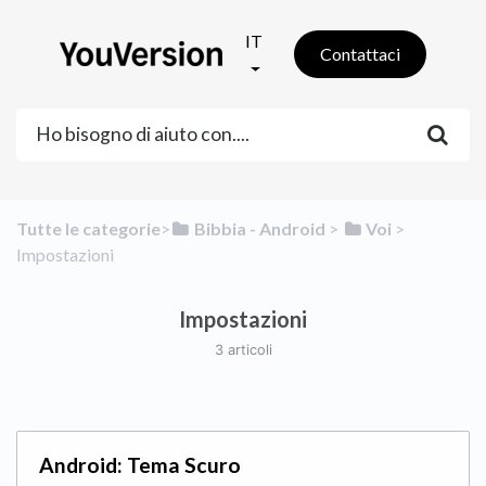
IT
Contattaci
Tutte le categorie
​>​
​Bibbia - Android
​ > ​
​Voi
​ > ​
Impostazioni
Impostazioni
3 articoli
Android: Tema Scuro