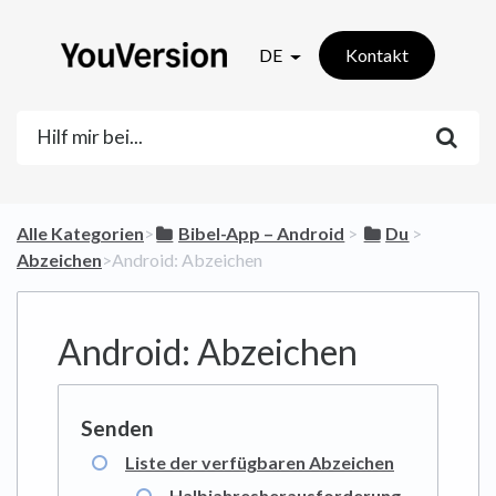
DE
Kontakt
Alle Kategorien
​>​
​Bibel-App – Android
​ > ​
​Du
​ > ​
Abzeichen
​>​ Android: Abzeichen
Android: Abzeichen
Liste der verfügbaren Abzeichen
Halbjahresherausforderung