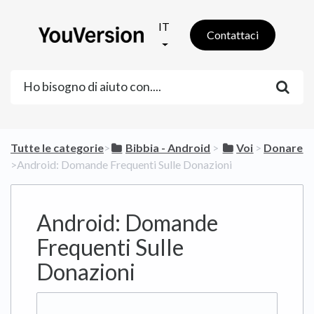
IT
Contattaci
Tutte le categorie
​>​
​Bibbia - Android
​ > ​
​Voi
​ > ​
​Donare
>​ Android: Domande Frequenti Sulle Donazioni
Android: Domande
Frequenti Sulle
Donazioni