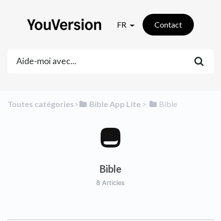
FR
Contact
Toutes catégories
​>​
​Bible App Lite
​ > ​
​Bible
Bible
8 Articles