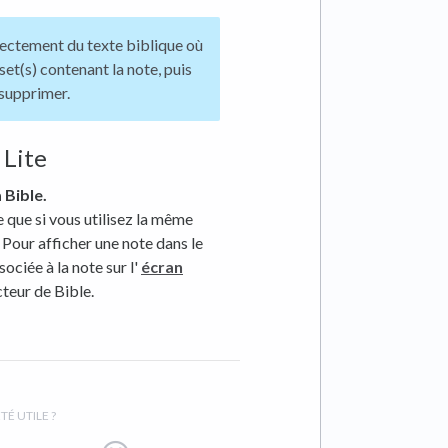
ectement du texte biblique où
set(s) contenant la note, puis
 supprimer.
 Lite
 Bible.
e que si vous utilisez la même
. Pour afficher une note dans le
sociée à la note sur l'
écran
cteur de Bible.
TÉ UTILE ?