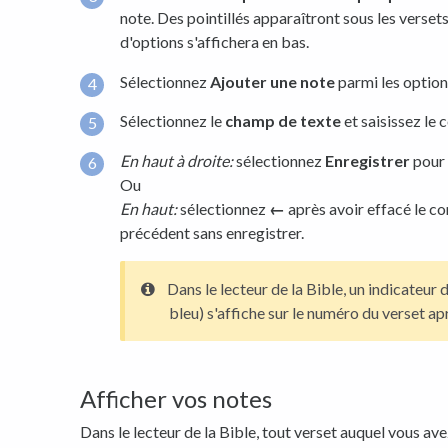
note. Des pointillés apparaîtront sous les versets
d'options s'affichera en bas.
Sélectionnez
Ajouter
une note
parmi les option
Sélectionnez le
champ de texte
et saisissez le 
En haut à droite:
sélectionnez
Enregistrer
pour 
Ou
En haut:
sélectionnez
←
après avoir effacé le co
précédent sans enregistrer.
Dans le lecteur de la Bible, un indicateur 
bleu) s'affiche sur le numéro du verset ap
Afficher vos notes
Dans le lecteur de la Bible, tout verset auquel vous av