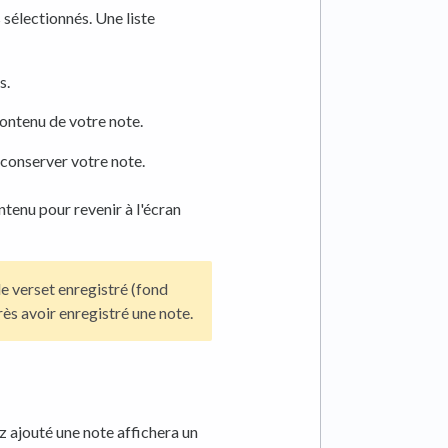
 sélectionnés. Une liste
s.
contenu de votre note.
conserver votre note.
ntenu pour revenir à l'écran
de verset enregistré (fond
rès avoir enregistré une note.
ez ajouté une note affichera un