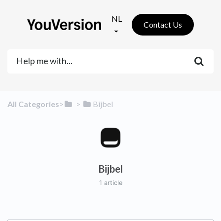
NL
Contact Us
All Categories
​>​
​ > ​
​Bijbel
Bijbel
1 article