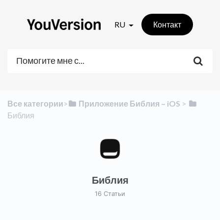
RU
Контакт
Все категории
​>​
​Приложение Библия – iOS
​ > ​
Библия
Библия
16 Cтатьи