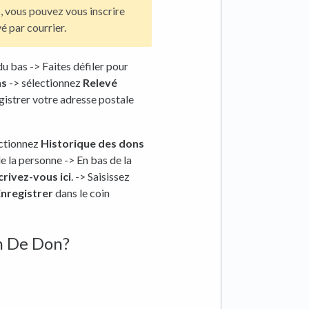
, vous pouvez vous inscrire
é par courrier.
u bas -> Faites défiler pour
ns
-> sélectionnez
Relevé
egistrer votre adresse postale
ectionnez
Historique des dons
de la personne -> En bas de la
crivez-vous ici
. -> Saisissez
nregistrer
dans le coin
on De Don?