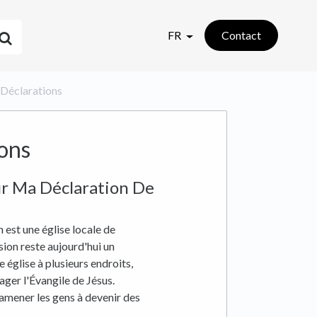
FR
Contact
s Déclarations
ons
Sur Ma Déclaration De
h est une église locale de
ion reste aujourd'hui un
 église à plusieurs endroits,
ager l'Évangile de Jésus.
 amener les gens à devenir des