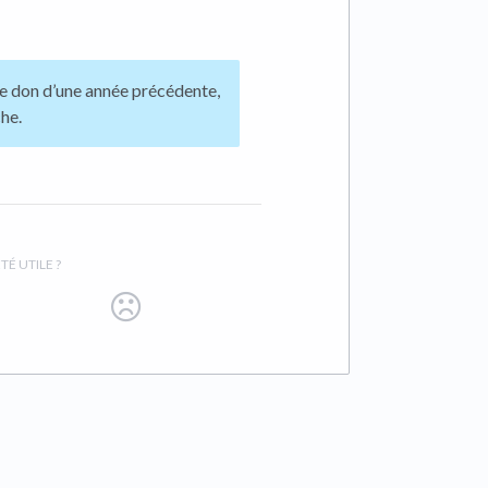
de don d’une année précédente,
che.
TÉ UTILE ?