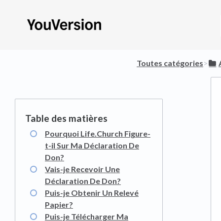
Toutes catégories
​>​
Pourquoi Life.Church Figure-
t-il Sur Ma Déclaration De
Don?
Vais-je Recevoir Une
Déclaration De Don?
Puis-je Obtenir Un Relevé
Papier?
Puis-je Télécharger Ma