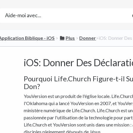
​Application Biblique - iOS
​ > ​
​Plus
​ > ​
​Donner
​>​ iOS: Donner De
iOS: Donner Des Déclarati
Pourquoi Life.Church Figure-t-il 
Don?
YouVersion est un produit de l'église locale. Life.Churc
l'Oklahoma qui a lancé YouVersion en 2007, et YouVers
ministère numérique de Life.Church. Life.Church est une
passionnée par l'utilisation de la technologie pour part
Life.Church et YouVersion sont unis dans une mission :
disciples pleinement dévoués de Jésus.