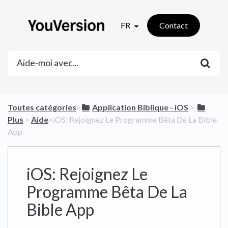
FR
Contact
Toutes catégories
​>​
​Application Biblique - iOS
​ > ​
Plus
​ > ​
​Aide
​>​ iOS: Rejoignez Le Programme Bêta De La Bible
App
iOS: Rejoignez Le
Programme Bêta De La
Bible App