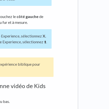
 touchez le
côté gauche
de
au fur et à mesure.
 Experience, sélectionnez
X.
 Experience, sélectionnez ⬆️.
'expérience biblique pour
nne vidéo de Kids
u bas.