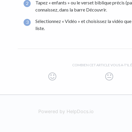
Tapez « enfants » ou le verset biblique précis (pa
connaissez, dans la barre Découvrir.
Sélectionnez « Vidéo » et choisissez la vidéo qu
liste.
COMBIEN CET ARTICLE VOUS A-T'IL É
Powered by HelpDocs.io