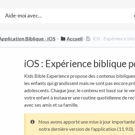
​Application Biblique - iOS
​ > ​
​Accueil
​>​
iOS : Expérience bib
iOS : Expérience biblique 
Kids Bible Experience propose des contenus bibliques 
les enfants qui grandissent mais ne sont pas encore prê
adolescents. Chaque jour, le contenu est basé sur le vers
votre enfant à instaurer une routine quotidienne de rec
avec ses amis et sa famille.
Nous avons apporté une mise à jour importante 
notre dernière version de l'application (11.9.0).