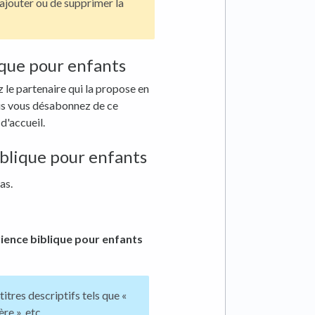
'ajouter ou de supprimer la
ique pour enfants
z le partenaire qui la propose en
vous vous désabonnez de ce
d'accueil.
blique pour enfants
as.
ience biblique pour enfants
tres descriptifs tels que «
re », etc.