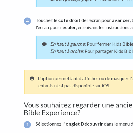
Touchez le
côté droit
de l'écran pour
avancer
,
l'écran pour
reculer
, en suivant les instructions 
En haut à gauche:
Pour fermer Kids Bible
En haut à droite:
Pour partager Kids Bible
L'option permettant d'afficher ou de masquer l
enfants n'est pas disponible sur iOS.
Vous souhaitez regarder une ancie
Bible Experience?
Sélectionnez l'
onglet Découvrir
dans le menu d