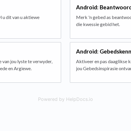
Android: Beantwoor
 u dit van u aktiewe
Merk 'n gebed as beantwoord
die kwessie gebid het.
Android: Gebedsken
 van jou lyste te verwyder,
Aktiveer en pas daaglikse k
ede en Argiewe.
jou Gebedsinspirasie ontva
Powered by HelpDocs.io