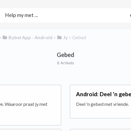
​>​
​Bybel App - Android
​ > ​
​Jy
​ > ​
​Gebed
Gebed
6 Artikels
Android: Deel 'n geb
e. Waaroor praat jy met
Deel 'n gebed met vriende.