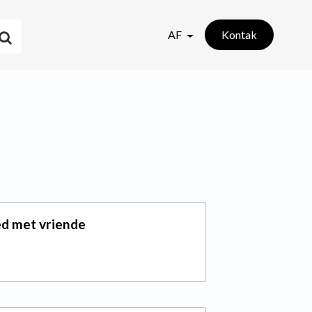
AF
Kontak
ed met vriende