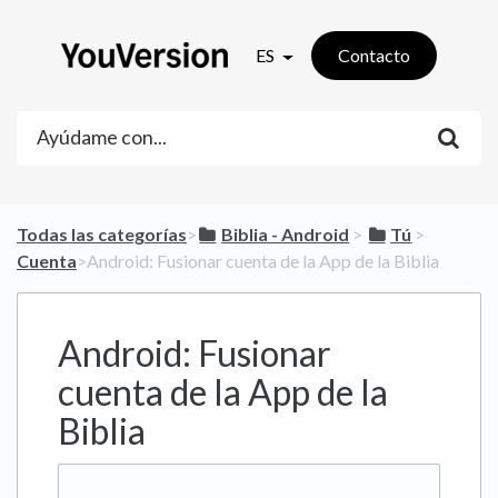
ES
Contacto
Todas las categorías
​>​
​Biblia - Android
​ > ​
​Tú
​ > ​
Cuenta
​>​ Android: Fusionar cuenta de la App de la Biblia
Android: Fusionar
cuenta de la App de la
Biblia