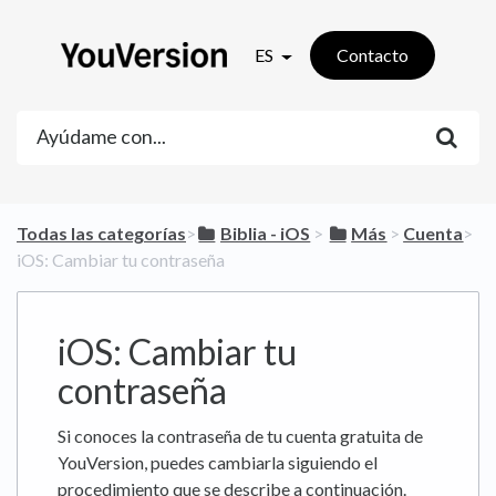
ES
Contacto
Todas las categorías
​>​
​Biblia - iOS
​ > ​
​Más
​ > ​
​Cuenta
​>​
iOS: Cambiar tu contraseña
iOS: Cambiar tu
contraseña
Si conoces la contraseña de tu cuenta gratuita de
YouVersion, puedes cambiarla siguiendo el
procedimiento que se describe a continuación.