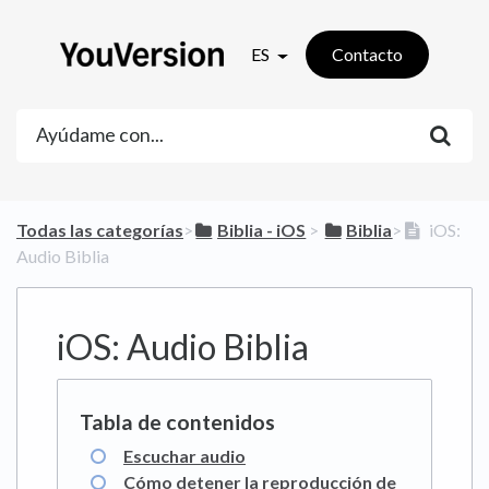
ES
Contacto
Todas las categorías
​>​
​Biblia - iOS
​ > ​
​Biblia
​>​
iOS:
Audio Biblia
iOS: Audio Biblia
Escuchar audio
Cómo detener la reproducción de