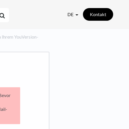
DE
Kontakt
on Ihrem YouVersion-
 Bevor
ail-