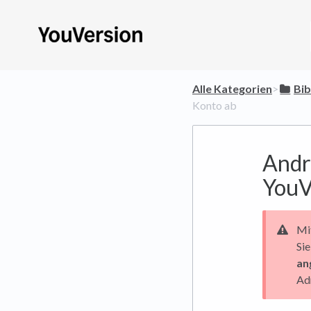
Alle Kategorien
​>​
​Bi
Konto ab
Andr
YouV
Mi
Sie
an
Ad