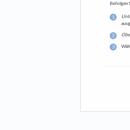
Befolgen 
Unte
ausg
Oben
Wäh