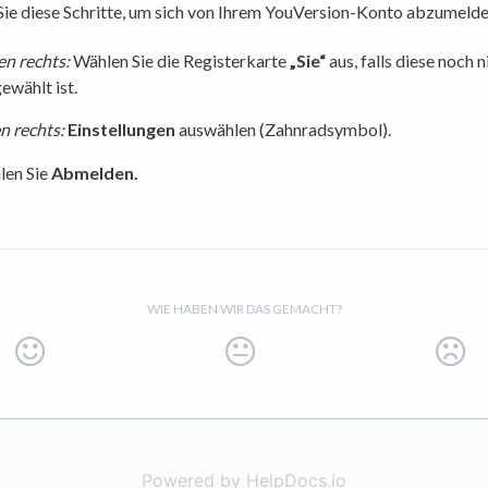
Sie diese Schritte, um sich von Ihrem YouVersion-Konto abzumelde
n rechts:
Wählen Sie die Registerkarte
„Sie“
aus, falls diese noch n
ewählt ist.
 rechts:
Einstellungen
auswählen (Zahnradsymbol).
len Sie
Abmelden.
WIE HABEN WIR DAS GEMACHT?
Powered by HelpDocs.io