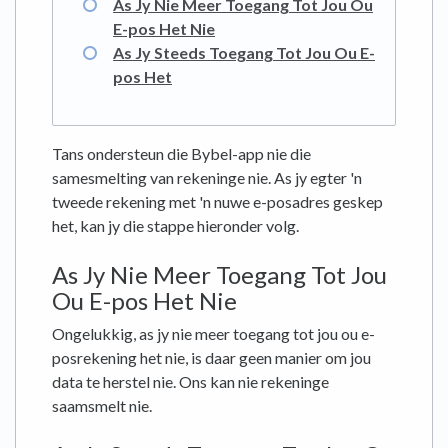
As Jy Nie Meer Toegang Tot Jou Ou
E-pos Het Nie
As Jy Steeds Toegang Tot Jou Ou E-
pos Het
Tans ondersteun die Bybel-app nie die
samesmelting van rekeninge nie. As jy egter 'n
tweede rekening met 'n nuwe e-posadres geskep
het, kan jy die stappe hieronder volg.
As Jy Nie Meer Toegang Tot Jou
Ou E-pos Het Nie
Ongelukkig, as jy nie meer toegang tot jou ou e-
posrekening het nie, is daar geen manier om jou
data te herstel nie. Ons kan nie rekeninge
saamsmelt nie.