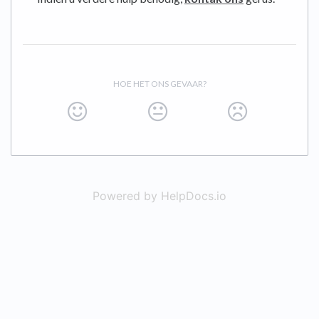
HOE HET ONS GEVAAR?
Powered by HelpDocs.io