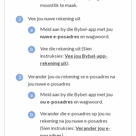
moontlik te maak.
Vee jou nuwe rekening uit
Meld aan by die Bybel-app met jou
nuwe e-posadres
en wagwoord.
Vee die rekening uit (Sien
instruksies:
Vee jou Bybel-app-
rekening uit
).
Verander jou ou rekening se e-posadres na
jou nuwe e-posadres
Meld aan by die Bybel-app met jou
ou e-posadres
en wagwoord.
Verander die e-posadres op jou ou
rekening na jou nuwe e-posadres
(Sien instruksies:
Verander jou e-
posadres
).