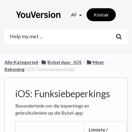
AF
Kontak
Alle Kategorieë
​>​
​Bybel App - iOS
​ > ​
​Meer
​ > ​
Rekening
​>​ iOS: Funksiebeperkings
iOS: Funksiebeperkings
Besonderhede oor die beperkings en
gebruikslimiete op die Bybel-app.
Limiete /