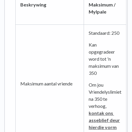
Beskrywing
Maksimum /
Mylpale
Standaard: 250
Kan
opgegradeer
word tot 'n
maksimum van
350
Maksimum aantal vriende
Om jou
Vriendelyslimiet
na 350 te
verhoog,
kontak ons ​​
asseblief deur
hierdie vorm