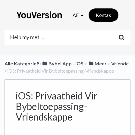
AF
Kontak
Alle Kategorieë
​>​
​Bybel App - iOS
​ > ​
​Meer
​ > ​
​Vriende
>​ iOS: Privaatheid Vir Bybeltoepassing-Vriendskappe
iOS: Privaatheid Vir
Bybeltoepassing-
Vriendskappe