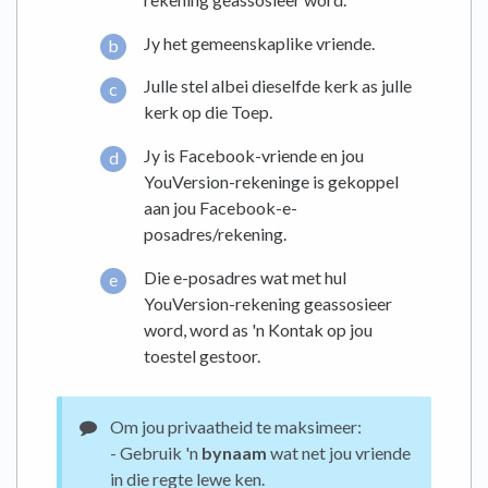
Jy het gemeenskaplike vriende.
Julle stel albei dieselfde kerk as julle
kerk op die Toep.
Jy is Facebook-vriende en jou
YouVersion-rekeninge is gekoppel
aan jou Facebook-e-
posadres/rekening.
Die e-posadres wat met hul
YouVersion-rekening geassosieer
word, word as 'n Kontak op jou
toestel gestoor.
Om jou privaatheid te maksimeer:
- Gebruik 'n
bynaam
wat net jou vriende
in die regte lewe ken.