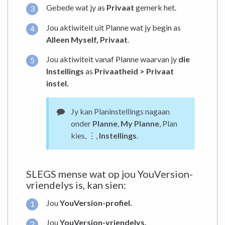
Gebede wat jy as
Privaat
gemerk het.
Jou aktiwiteit uit Planne wat jy begin as
Alleen Myself, Privaat
.
Jou aktiwiteit vanaf Planne waarvan jy
die
Instellings
as
Privaatheid > Privaat
instel.
Jy kan Planinstellings nagaan
onder
Planne
,
My Planne
, Plan
kies, ⋮,
Instellings
.
SLEGS mense wat op jou YouVersion-
vriendelys is, kan sien:
Jou
YouVersion-profiel.
Jou
YouVersion-vriendelys.