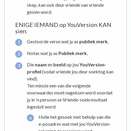
skep, kan ook deur vriende van vriende
gesien word.
ENIGE IEMAND op YouVersion KAN
sien:
Gestoorde verse wat jy as
publiek merk.
Notas wat jy as
Publiek merk.
Die
naam
en
beeld
op jou
YouVersion-
profiel
(sodat vriende jou deur soektog kan
vind).
Ten minste een van die volgende
voorwaardes moet nagekom word voordat
jy in 'n persoon se Vriende-soekresultaat
ingesluit word:
Hulle het gesoek met behulp van die
e-posadres wat met jou YouVersion-
rekening geassosieer word.