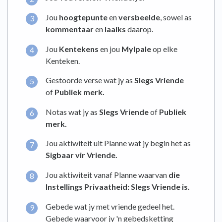
Jou
hoogtepunte
en
versbeelde
, sowel as
kommentaar
en
laaiks
daarop.
Jou
Kentekens
en jou
Mylpale
op elke
Kenteken.
Gestoorde verse wat jy as
Slegs Vriende
of
Publiek merk.
Notas wat jy as
Slegs Vriende
of
Publiek
merk.
Jou aktiwiteit uit Planne wat jy begin het as
Sigbaar vir Vriende.
Jou aktiwiteit vanaf Planne waarvan
die
Instellings
Privaatheid: Slegs Vriende is.
Gebede wat jy met vriende gedeel het.
Gebede waarvoor jy 'n gebedsketting