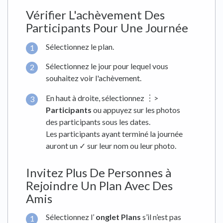
Vérifier L'achèvement Des
Participants Pour Une Journée
Sélectionnez le plan.
Sélectionnez le jour pour lequel vous
souhaitez voir l'achèvement.
En haut à droite, sélectionnez ︙>
Participants
ou appuyez sur les photos
des participants sous les dates.
Les participants ayant terminé la journée
auront un ✓ sur leur nom ou leur photo.
Invitez Plus De Personnes à
Rejoindre Un Plan Avec Des
Amis
Sélectionnez l’
onglet Plans
s’il n’est pas