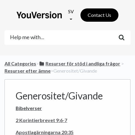
SV
Contact Us
All Categories
​>​
​Resurser för stöd i andliga frågor
​ > ​
Resurser efter ämne
​>​ Generositet/Givande
Generositet/Givande
Bibelverser
2 Korintierbrevet 9:6-7
Apostlagärningarna 20:35