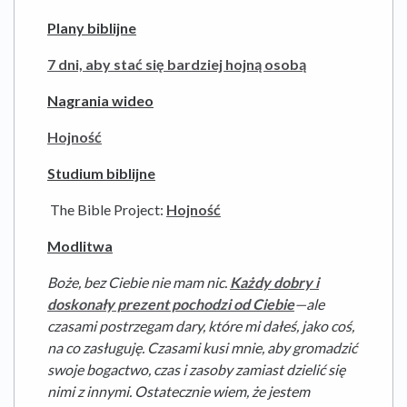
Plany biblijne
7 dni, aby stać się bardziej hojną osobą
Nagrania wideo
Hojność
Studium biblijne
The Bible Project:
Hojność
Modlitwa
Boże, bez Ciebie nie mam nic.
Każdy dobry i
doskonały prezent pochodzi od Ciebie
—ale
czasami postrzegam dary, które mi dałeś, jako coś,
na co zasługuję. Czasami kusi mnie, aby gromadzić
swoje bogactwo, czas i zasoby zamiast dzielić się
nimi z innymi. Ostatecznie wiem, że jestem