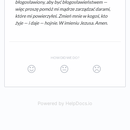
błogosławiony, aby być błogosławieństwem —
więc proszę pomóż mi mądrze zarządzać darami,
które mi powierzyłeś. Zmień mnie w kogoś, kto
żyje — i daje — hojnie. W imieniu Jezusa. Amen.
HOW DID WE DO?
Powered by HelpDocs.io