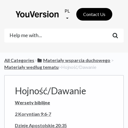
PL
Contact Us
All Categories
​>​
​Materiały wsparcia duchowego
​ > ​
Materiały według tematu
​>​ Hojność/Dawanie
Hojność/Dawanie
Wersety biblijne
2 Koryntian 9:6-7
Dzieje Apostolskie 20:35