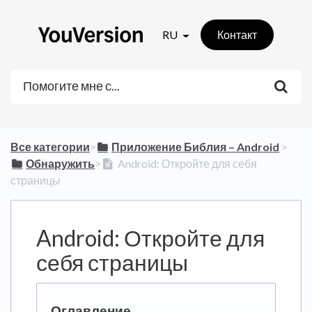
RU
Контакт
Все категории
​>​
​Приложение Библия – Android
​ > ​
​Обнаружить
​>​
Android: Откройте для себя
страницы
Android: Откройте для
себя страницы