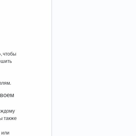
, чтобы
ешить
елям.
своем
аждому
ы также
 или