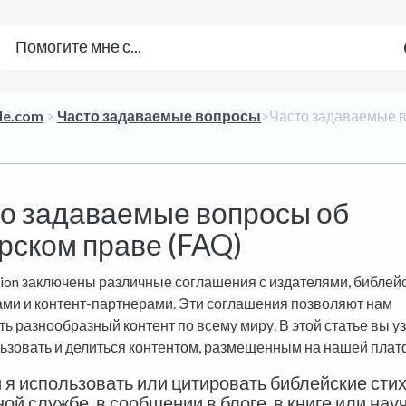
ble.com
​ > ​
​Часто задаваемые вопросы
​>​ Часто задаваемые
о задаваемые вопросы об
рском праве (FAQ)
sion заключены различные соглашения с издателями, библей
ми и контент-партнерами. Эти соглашения позволяют нам
ь разнообразный контент по всему миру. В этой статье вы уз
льзовать и делиться контентом, размещенным на нашей пла
 я использовать или цитировать библейские стих
ой службе, в сообщении в блоге, в книге или нау