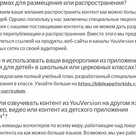
рмах для размещения или распространения?
аем ваше желание распространить контент как можно бол
дей. Однако, поскольку у нас заключены специальные лицен
ия с нашими поставщиками контента, мы не можем дать ра
ю перепубликацию и распространение. Вместо этого мы пре
литься ссылкой на продукты, веб-сайты и каналы YouVersion 
ых сетях со своей аудиторией.
и я использовать ваши видеоролики из приложен
 для детей» в школьных или церковных классах
редлагаем полный учебный план, разработанный специальн
вания в классе. Узнайте больше на
https://bibleappforkids.
-curriculum
.
и озвучивать контент из YouVersion на другом я
р, видео или контент из детского приложения
я"?
ть команды волонтеров по всему миру, работающие над лока
онтента на как можно больше языков. Возможно, мы уже раб