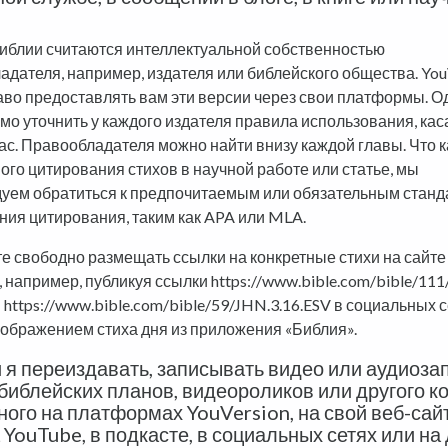
иблии считаются интеллектуальной собственностью
адателя, например, издателя или библейского общества. You
аво предоставлять вам эти версии через свои платформы. О
мо уточнить у каждого издателя правила использования, к
ас. Правообладателя можно найти внизу каждой главы. Что 
ого цитирования стихов в научной работе или статье, мы
уем обратиться к предпочитаемым или обязательным стан
ия цитирования, таким как APA или MLA.
е свободно размещать ссылки на конкретные стихи на сайте
, например, публикуя ссылки https://www.bible.com/bible/111
 https://www.bible.com/bible/59/JHN.3.16.ESV в социальных 
зображением стиха дня из приложения «Библия».
 я переиздавать, записывать видео или аудиоза
библейских планов, видеороликов или другого ко
ого на платформах YouVersion, на свой веб-сайт
а YouTube, в подкасте, в социальных сетях или на