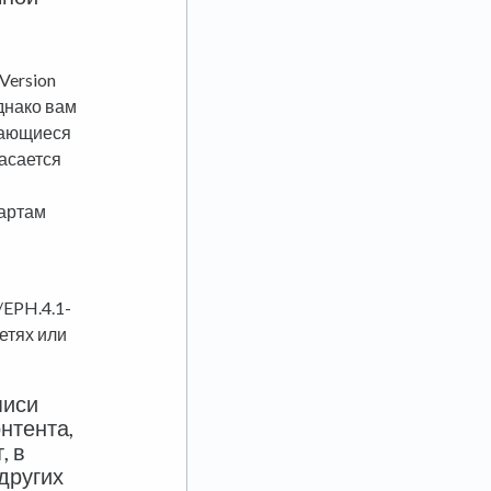
Version
днако вам
асающиеся
касается
дартам
/EPH.4.1-
сетях или
писи
нтента,
, в
 других