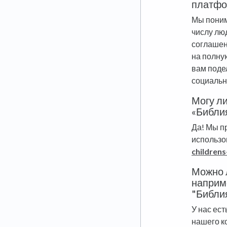
платфо
Мы поним
числу лю
соглашен
на полну
вам поде
социальн
Могу л
«Библия
Да! Мы п
использо
childrens
Можно л
наприме
"Библи
У нас ес
нашего к