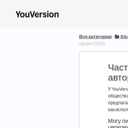
Все категории
​>​
​Bi
праве (FAQ)
Част
авто
У YouVer
общества
предлагат
как испо
Могу ли
церковн