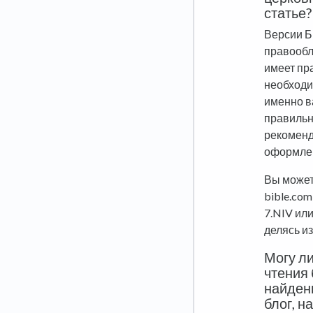
статье?
Версии Б
правообл
имеет пр
необходи
именно в
правильн
рекоменд
оформлен
Вы может
bible.com
7.NIV или
делясь и
Могу ли
чтения 
найденн
блог, н