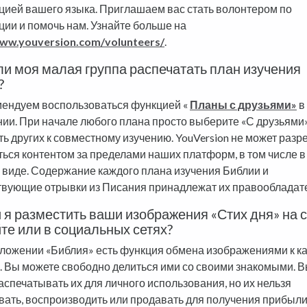
цией вашего языка. Приглашаем вас стать волонтером по
ции и помочь нам. Узнайте больше на
www.youversion.com/volunteers/
.
и моя малая группа распечатать план изучения
?
ендуем воспользоваться функцией «
Планы с друзьями»
в
ии. При начале любого плана просто выберите «С друзьями»
ть других к совместному изучению. YouVersion не может разр
ться контентом за пределами наших платформ, в том числе в
 виде. Содержание каждого плана изучения Библии и
твующие отрывки из Писания принадлежат их правообладат
 я разместить ваши изображения «Стих дня» на 
те или в социальных сетях?
иложении «Библия» есть функция обмена изображениями к к
я. Вы можете свободно делиться ими со своими знакомыми. В
аспечатывать их для личного использования, но их нельзя
вать, воспроизводить или продавать для получения прибыли