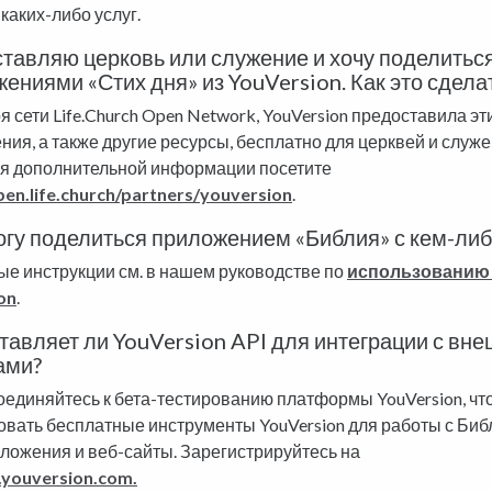
каких-либо услуг.
ставляю церковь или служение и хочу поделитьс
ениями «Стих дня» из YouVersion. Как это сдела
 сети Life.Church Open Network, YouVersion предоставила эт
ния, а также другие ресурсы, бесплатно для церквей и служе
я дополнительной информации посетите
pen.life.church/partners/youversion
.
огу поделиться приложением «Библия» с кем-либ
е инструкции см. в нашем руководстве по
использованию 
on
.
тавляет ли YouVersion API для интеграции с вн
ами?
оединяйтесь к бета-тестированию платформы YouVersion, чт
овать бесплатные инструменты YouVersion для работы с Биб
ложения и веб-сайты. Зарегистрируйтесь на
.youversion.com.