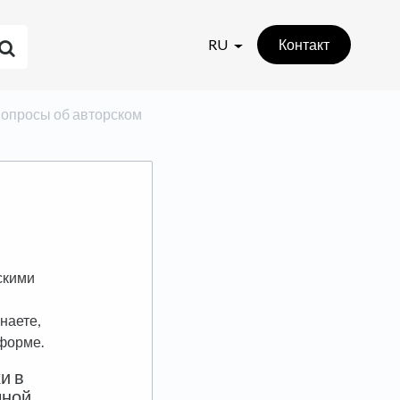
RU
Контакт
 вопросы об авторском
скими
наете,
тформе.
и в
чной