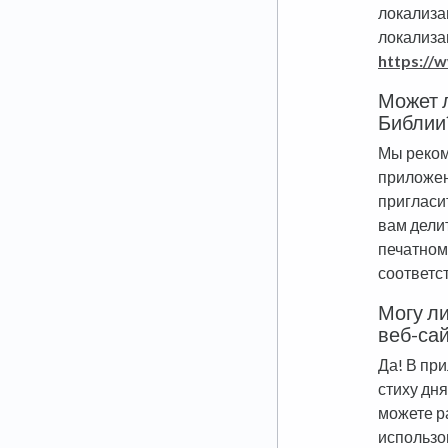
локализа
локализа
https://
Может л
Библии
Мы реком
приложен
пригласи
вам дели
печатном
соответс
Могу ли
веб-сай
Да! В пр
стиху дн
можете р
использо