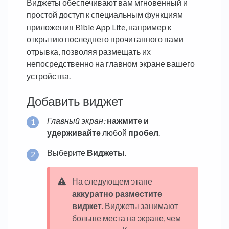
Виджеты обеспечивают вам мгновенный и
простой доступ к специальным функциям
приложения Bible App Lite, например к
открытию последнего прочитанного вами
отрывка, позволяя размещать их
непосредственно на главном экране вашего
устройства.
Добавить виджет
Главный экран:
нажмите и
удерживайте
любой
пробел
.
Выберите
Виджеты
.
На следующем этапе
аккуратно разместите
виджет
. Виджеты занимают
больше места на экране, чем