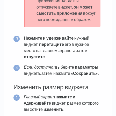
приложения. Когда вы
отпускаете виджет,
он может
сместить приложения
вокруг
него неожиданным образом.
Нажмите и удерживайте
нужный
виджет,
перетащите
его в нужное
место на главном экране, а затем
отпустите
.
Если доступно:
выберите
параметры
виджета, затем нажмите
«Сохранить»
.
Изменить размер виджета
Главный экран:
нажмите и
удерживайте
виджет, размер которого
вы хотите
изменить
.