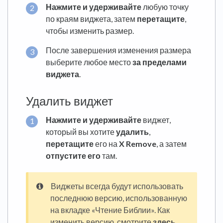
Нажмите и удерживайте
любую точку
по краям виджета, затем
перетащите
,
чтобы изменить размер.
После завершения изменения размера
выберите любое место
за пределами
виджета
.
Удалить виджет
Нажмите и удерживайте
виджет,
который вы хотите
удалить
,
перетащите
его на
X Remove
, а затем
отпустите его
там.
Виджеты всегда будут использовать
последнюю версию, использованную
на вкладке «Чтение Библии». Как
изменить версию, смотрите
здесь
.