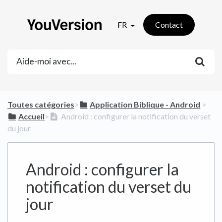
FR
Contact
Toutes catégories
​>​
​Application Biblique - Android
​ > ​
​Accueil
​>​
Android : configurer la notification du verset
du jour
Android : configurer la
notification du verset du
jour