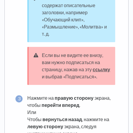
содержат описательные
заголовки, например
«Обучающий клип»,
«Размышление», «Молитва» и
т. д.
Если вы не видите ее внизу,
вам нужно подписаться на
страницу, нажав на эту
ссылку
и выбрав «Подписаться».
Нажмите на
правую сторону
экрана,
чтобы
перейти вперед
.
Или
Чтобы
вернуться назад
, нажмите на
левую сторону
экрана, следуя