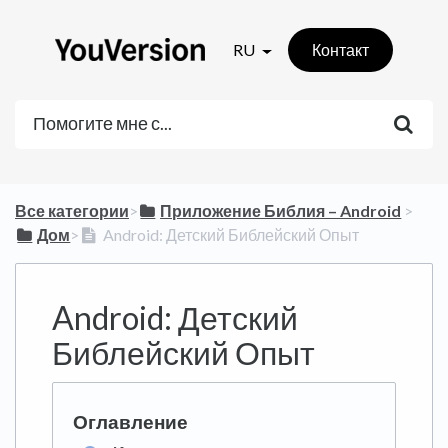
RU
Контакт
Все категории
​>​
​Приложение Библия – Android
​ > ​
​Дом
​>​
Android: Детский Библейский Опыт
Android: Детский
Библейский Опыт