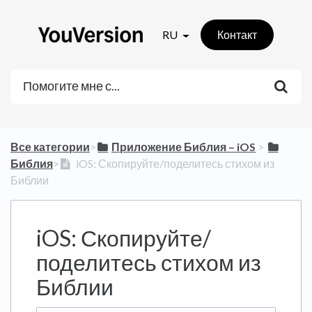
RU
Контакт
Все категории
​>​
​Приложение Библия – iOS
​ > ​
Библия
​>​
iOS: Скопируйте/поделитесь стихом из
Библии
iOS: Скопируйте/
поделитесь стихом из
Библии