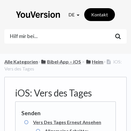
DE
Kontakt
Alle Kategorien
​>​
​Bibel-App – iOS
​ > ​
​Heim
​>​
iOS:
Vers des Tages
iOS: Vers des Tages
Vers Des Tages Erneut Ansehen
Allgemeine Schritte: