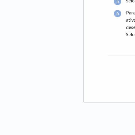
Sele
Para
ativ
dese
Sele