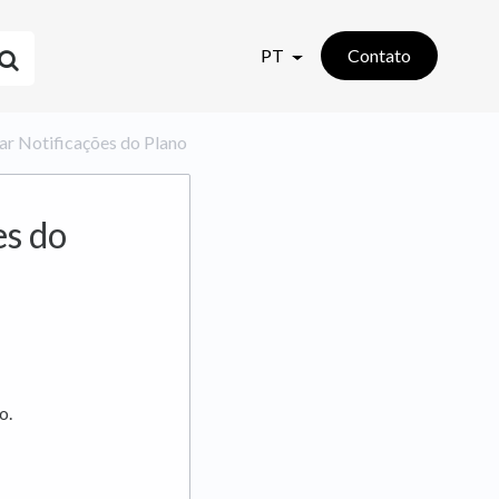
PT
Contato
ar Notificações do Plano
es do
o.