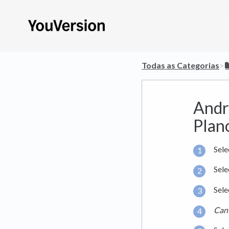
Todas as Categorias
​>​
Andr
Plan
Sele
Sel
Sele
Cant