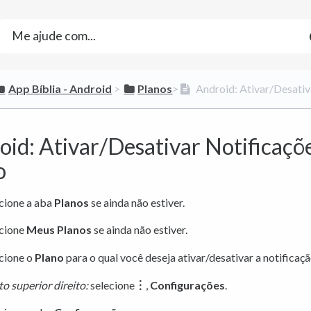
​App Bíblia - Android
​ > ​
​Planos
​>​
Android: Ativar/Desativ
oid: Ativar/Desativar Notificaçõ
o
cione a aba
Planos
se ainda não estiver.
ecione
Meus Planos
se ainda não estiver.
cione o
Plano
para o qual você deseja ativar/desativar a notificaçã
o superior direito:
selecione
︙
,
Configurações
.