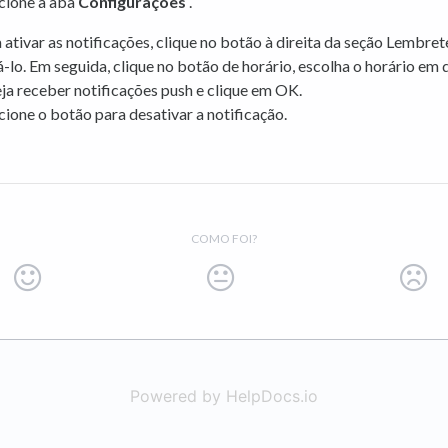
cione a aba
Configurações
.
 ativar as notificações, clique no botão à direita da seção Lembret
á-lo. Em seguida, clique no botão de horário, escolha o horário em 
ja receber notificações push e clique em OK.
cione o botão para desativar a notificação.
COMO FOI?
Powered by HelpDocs.io