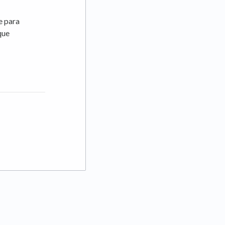
e para
que