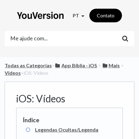
PT
Contato
Todas as Categorias
​>​
​App Bíblia - iOS
​ > ​
​Mais
​ > ​
Vídeos
​>​ iOS: Vídeos
iOS: Vídeos
Legendas Ocultas/Legenda