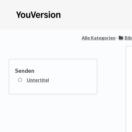
Alle Kategorien
​>​
​Bi
Untertitel