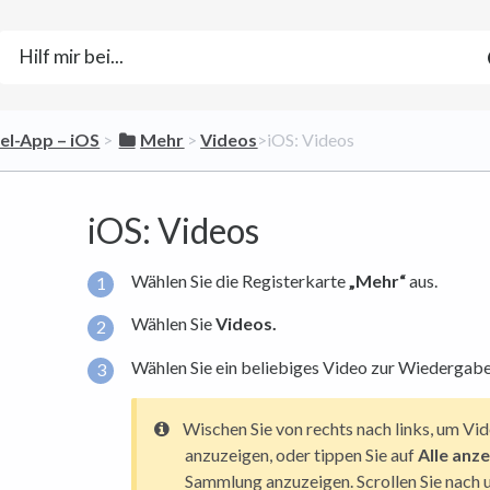
bel-App – iOS
​ > ​
​Mehr
​ > ​
​Videos
​>​ iOS: Videos
iOS: Videos
Wählen Sie die Registerkarte
„Mehr“
aus.
Wählen Sie
Videos.
Wählen Sie ein beliebiges Video zur Wiedergabe
Wischen Sie von rechts nach links, um V
anzuzeigen, oder tippen Sie auf
Alle anz
Sammlung anzuzeigen. Scrollen Sie nach 