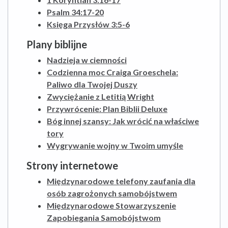
Psalm 34:17-20
Księga Przysłów 3:5-6
Plany biblijne
Nadzieja w ciemności
Codzienna moc Craiga Groeschela:
Paliwo dla Twojej Duszy
Zwyciężanie z Letitią Wright
Przywrócenie: Plan Biblii Deluxe
Bóg innej szansy: Jak wrócić na właściwe
tory
Wygrywanie wojny w Twoim umyśle
Strony internetowe
Międzynarodowe telefony zaufania dla
osób zagrożonych samobójstwem
Międzynarodowe Stowarzyszenie
Zapobiegania Samobójstwom