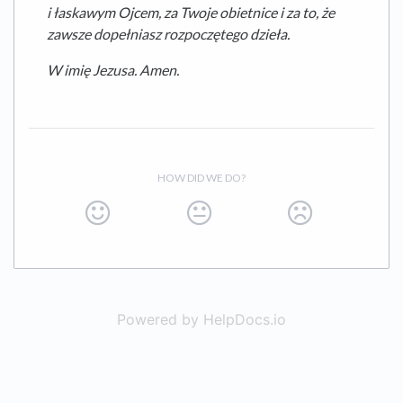
i łaskawym Ojcem, za Twoje obietnice i za to, że
zawsze dopełniasz rozpoczętego dzieła.
W imię Jezusa. Amen.
HOW DID WE DO?
Powered by HelpDocs.io