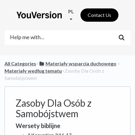
PL
Contact Us
All Categories
​>​
​Materiały wsparcia duchowego
​ > ​
Materiały według tematu
​>​ Zasoby Dla Osób z
Samobójstwem
Zasoby Dla Osób z
Samobójstwem
Wersety biblijne
1 Koryntian 3:16-17