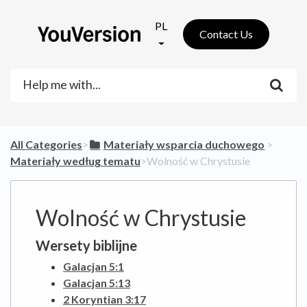
PL
Contact Us
All Categories
​>​
​Materiały wsparcia duchowego
​ > ​
Materiały według tematu
​>​ Wolność w Chrystusie
Wolność w Chrystusie
Wersety biblijne
Galacjan 5:1
Galacjan 5:13
2 Koryntian 3:17