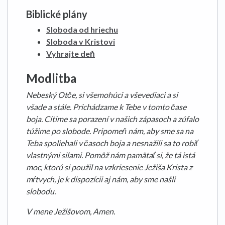
Biblické plány
Sloboda od hriechu
Sloboda v Kristovi
Vyhrajte deň
Modlitba
Nebeský Otče, si všemohúci a vševediaci a si
všade a stále. Prichádzame k Tebe v tomto čase
boja. Cítime sa porazení v našich zápasoch a zúfalo
túžime po slobode. Pripomeň nám, aby sme sa na
Teba spoliehali v časoch boja a nesnažili sa to robiť
vlastnými silami. Pomôž nám pamätať si, že tá istá
moc, ktorú si použil na vzkriesenie Ježiša Krista z
mŕtvych, je k dispozícii aj nám, aby sme našli
slobodu.
V mene Ježišovom, Amen.