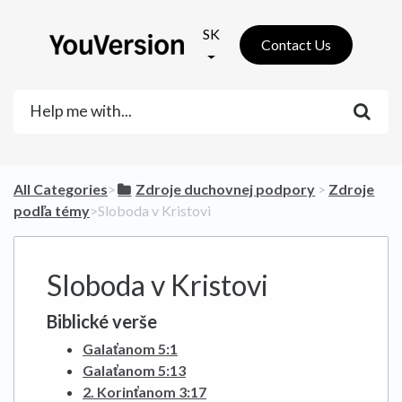
SK
Contact Us
All Categories
​>​
​Zdroje duchovnej podpory
​ > ​
​Zdroje
podľa témy
​>​ Sloboda v Kristovi
Sloboda v Kristovi
Biblické verše
Galaťanom 5:1
Galaťanom 5:13
2. Korinťanom 3:17