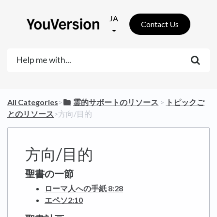
JA
Contact Us
All Categories
​>​
​霊的サポートのリソース
​ > ​
​トピックご
とのリソース
​>​ 方向/目的
方向/目的
聖書の一節
ローマ人への手紙 8:28
エペソ2:10