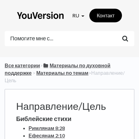
RU
Контакт
Все категории
​>​
​Материалы по духовной
поддержке
​ > ​
​Материалы по темам
​>​ Направление/
Цель
Направление/Цель
Библейские стихи
Римлянам 8:28
Ефесянам 2:10